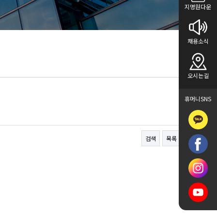
지명원다운
채용소식
오시는길
휴머니SNS
검색
목록
답변