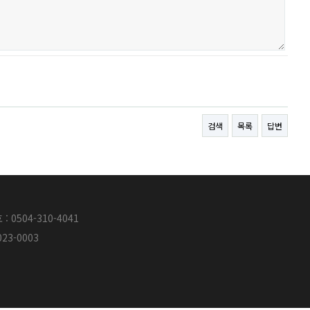
검색
목록
답변
0504-310-4041
3-0003