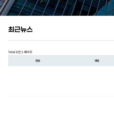
최근뉴스
Total 8건
2 페이지
번호
제목