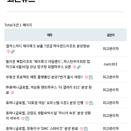
Total 8건
1 페이지
제목
글쓴이
엘카스카디 제이파크 보홀 7성급 하이엔드리조트 분양정보
최고관리자
필리핀 복합리조트 ‘제이파크 아일랜드’, 저스틴우이회장 합
nam303
작으로 6월30일 강남 압구정 모델하우스 오픈
부동산 프로젝트 매칭 플랫폼인 분양7번가 출시 예정!!
최고관리자
㈜휴머니글로벌, 역삼동 펜트하우스 ‘더 갤러리 832’ 분양 완
최고관리자
료
휴머니글로벌, ‘더포엠 역삼’ 오피스텔 시즌2 분양 진행
최고관리자
휴머니글로벌, 강원도 생활숙박시설 ‘카시아 속초’ 분양 성황
최고관리자
리 마무리
휴머니글로벌, 향동지구 ‘DMC 스타비즈’ 분양 완료
최고관리자