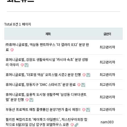
Total 8건
1 페이지
제목
글쓴이
㈜휴머니글로벌, 역삼동 펜트하우스 ‘더 갤러리 832’ 분양 완
최고관리자
료
휴머니글로벌, 강원도 생활숙박시설 ‘카시아 속초’ 분양 성황
최고관리자
리 마무리
휴머니글로벌, ‘더포엠 역삼’ 오피스텔 시즌2 분양 진행
최고관리자
휴머니글로벌, 향동지구 ‘DMC 스타비즈’ 분양 완료
최고관리자
휴머니글로벌, 실용적 도시형 생활주택 ‘삼성동 디뷰더센트
최고관리자
럴’ 분양 진행
부동산 프로젝트 매칭 플랫폼인 분양7번가 출시 예정!!
최고관리자
필리핀 복합리조트 ‘제이파크 아일랜드’, 저스틴우이회장 합
nam303
작으로 6월30일 강남 압구정 모델하우스 오픈