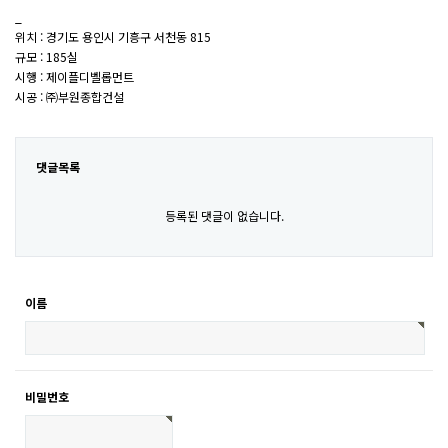
_
위치 : 경기도 용인시 기흥구 서천동 815
규모 : 185실
시행 : 제이플디벨롭먼트
시공 : ㈜부원종합건설
댓글목록
등록된 댓글이 없습니다.
이름
비밀번호