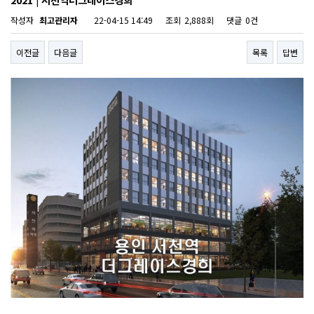
작성자
최고관리자
22-04-15 14:49
조회
2,888회
댓글
0건
이전글
다음글
목록
답변