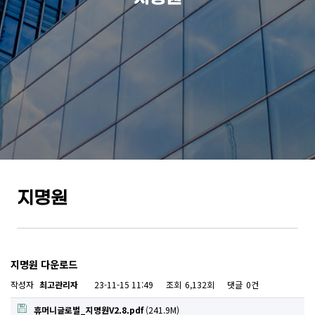
지명원
지명원 다운로드
작성자
최고관리자
23-11-15 11:49
조회
6,132회
댓글
0건
휴머니글로벌_지명원V2.8.pdf
(241.9M)