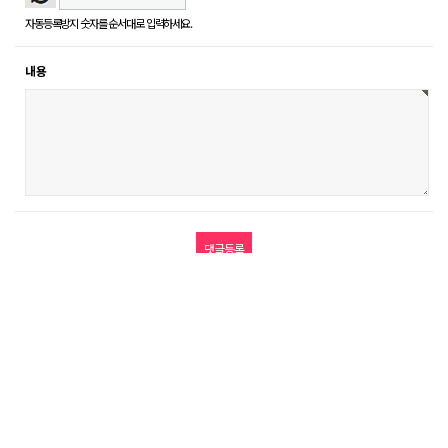
자동등록방지 숫자를 순서대로 입력하세요.
내용
다음글
목록
답변
휴머니글로벌 대표이사 : 이달휴 | 사업자등록번호 : 512-89-00619
주소 : 서울시 강남구 삼성로104길 10 이호빌딩 5층 | 대표번호 :