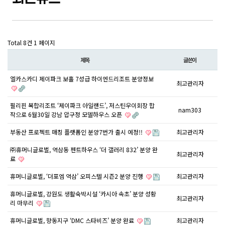
Total 8건
1 페이지
제목
글쓴이
엘카스카디 제이파크 보홀 7성급 하이엔드리조트 분양정보
최고관리자
필리핀 복합리조트 ‘제이파크 아일랜드’, 저스틴우이회장 합
nam303
작으로 6월30일 강남 압구정 모델하우스 오픈
부동산 프로젝트 매칭 플랫폼인 분양7번가 출시 예정!!
최고관리자
㈜휴머니글로벌, 역삼동 펜트하우스 ‘더 갤러리 832’ 분양 완
최고관리자
료
휴머니글로벌, ‘더포엠 역삼’ 오피스텔 시즌2 분양 진행
최고관리자
휴머니글로벌, 강원도 생활숙박시설 ‘카시아 속초’ 분양 성황
최고관리자
리 마무리
휴머니글로벌, 향동지구 ‘DMC 스타비즈’ 분양 완료
최고관리자