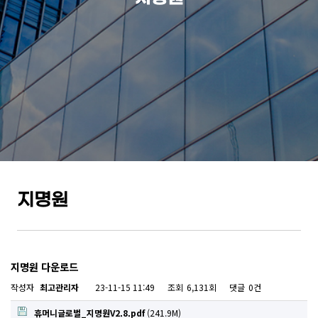
지명원
지명원 다운로드
작성자
최고관리자
23-11-15 11:49
조회
6,131회
댓글
0건
휴머니글로벌_지명원V2.8.pdf
(241.9M)