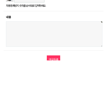
자동등록방지 숫자를 순서대로 입력하세요.
내용
다음글
목록
답변
휴머니글로벌 대표이사 : 이달휴 | 사업자등록번호 : 512-89-00619
주소 : 서울시 강남구 삼성로104길 10 이호빌딩 5층 | 대표번호 :